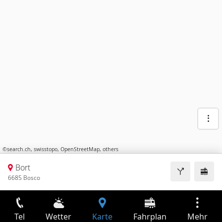
©
search.ch
,
swisstopo
,
OpenStreetMap
,
others
Bort
6685 Bosco
Tel
Wetter
Karte
Fahrplan
Mehr