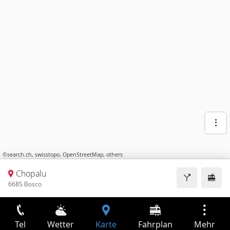
©
search.ch
,
swisstopo
,
OpenStreetMap
,
others
Chopalu
6685 Bosco
Tel
Wetter
Karte
Fahrplan
Mehr