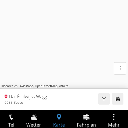
©
search.ch
,
swisstopo
,
OpenStreetMap
,
others
Dar Èdilwijss-Wagg
6685 Bosco
Tel
Wetter
Karte
Fahrplan
Mehr