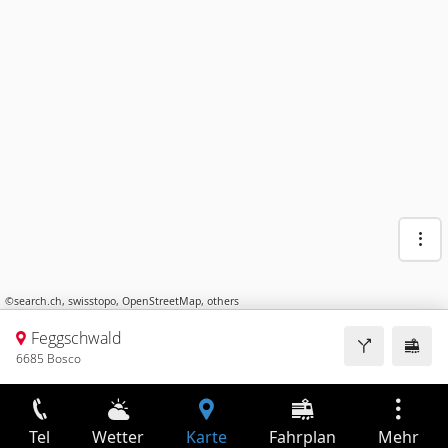
©
search.ch
,
swisstopo
,
OpenStreetMap
,
others
Feggschwald
6685 Bosco
Tel
Wetter
Karte
Fahrplan
Mehr