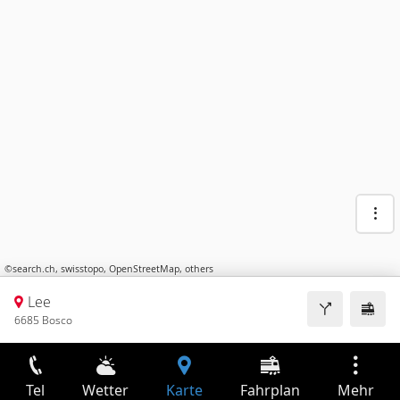
©
search.ch
,
swisstopo
,
OpenStreetMap
,
others
Lee
6685 Bosco
Tel
Wetter
Karte
Fahrplan
Mehr