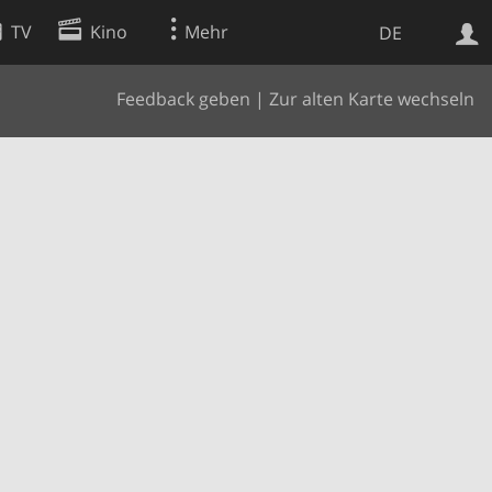
TV
Kino
Mehr
DE
Feedback geben
|
Zur alten Karte wechseln
Websuche
Apps