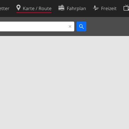
tter
Karte / Route
Fahrplan
Freizeit
Cookie-Richtlinie
ingungen
Cookie-Einstellungen
rklärung
Entwickler