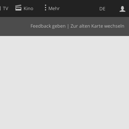
TV
Kino
Mehr
DE
Feedback geben
|
Zur alten Karte wechseln
Websuche
Apps