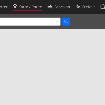
tter
Karte / Route
Fahrplan
Freizeit
Cookie-Richtlinie
ingungen
Cookie-Einstellungen
rklärung
Entwickler