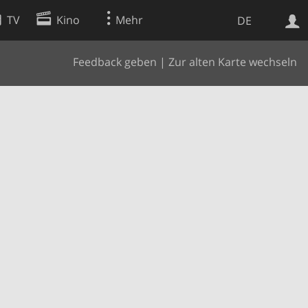
TV
Kino
Mehr
DE
Feedback geben
|
Zur alten Karte wechseln
Websuche
Apps