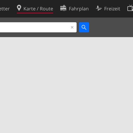
tter
Karte / Route
Fahrplan
Freizeit
Cookie-Richtlinie
ingungen
Cookie-Einstellungen
rklärung
Entwickler