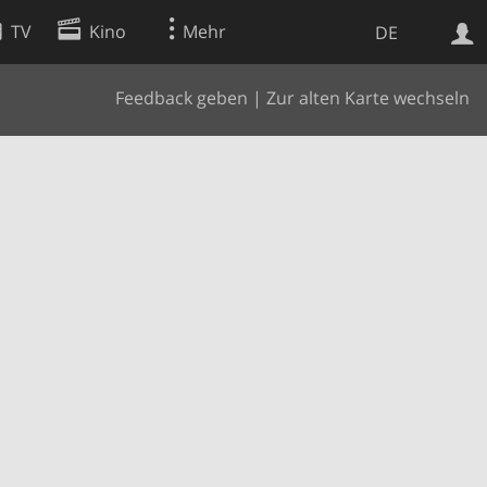
TV
Kino
Mehr
DE
Feedback geben
|
Zur alten Karte wechseln
Websuche
Apps