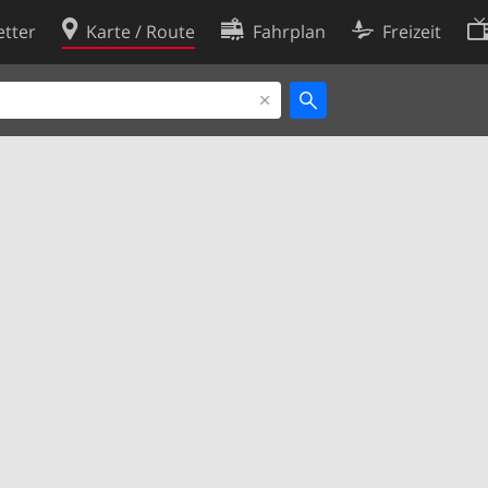
tter
Karte / Route
Fahrplan
Freizeit
Cookie-Richtlinie
ingungen
Cookie-Einstellungen
rklärung
Entwickler