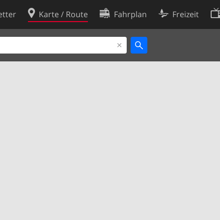
tter
Karte / Route
Fahrplan
Freizeit
Cookie-Richtlinie
ingungen
Cookie-Einstellungen
rklärung
Entwickler