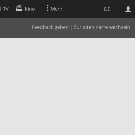
TV
Kino
Mehr
DE
Feedback geben
|
Zur alten Karte wechseln
Websuche
Apps