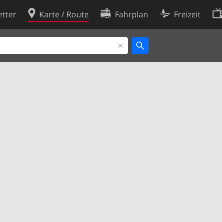
tter
Karte / Route
Fahrplan
Freizeit
Cookie-Richtlinie
ingungen
Cookie-Einstellungen
rklärung
Entwickler