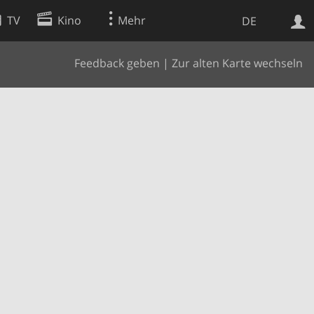
TV
Kino
Mehr
DE
Feedback geben
|
Zur alten Karte wechseln
Websuche
Apps