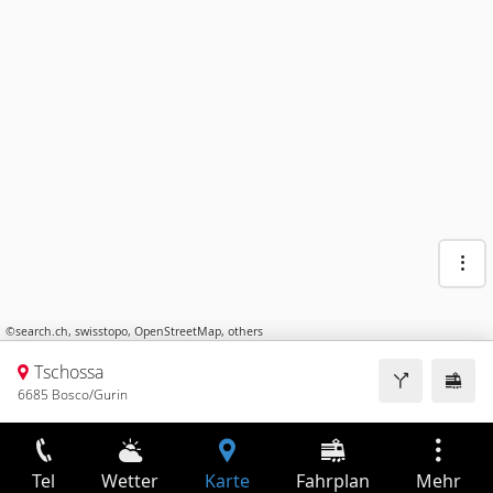
©
search.ch
,
swisstopo
,
OpenStreetMap
,
others
Tschossa
6685 Bosco/Gurin
Tel
Wetter
Karte
Fahrplan
Mehr