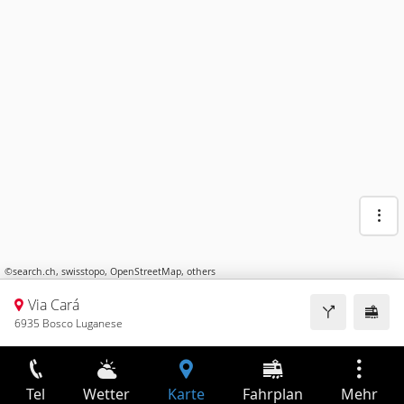
©
search.ch
,
swisstopo
,
OpenStreetMap
,
others
Via Cará
6935 Bosco Luganese
Tel
Wetter
Karte
Fahrplan
Mehr