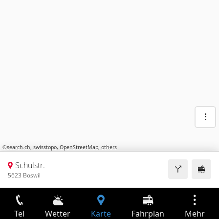
©
search.ch
,
swisstopo
,
OpenStreetMap
,
others
Schulstr.
5623 Boswil
Tel
Wetter
Karte
Fahrplan
Mehr