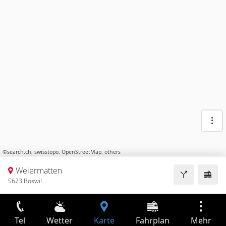
©
search.ch
,
swisstopo
,
OpenStreetMap
,
others
Weiermatten
5623 Boswil
Tel
Wetter
Karte
Fahrplan
Mehr