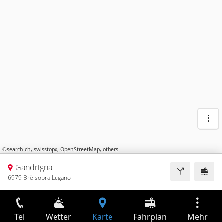
©
search.ch
,
swisstopo
,
OpenStreetMap
,
others
Gandrigna
6979 Brè sopra Lugano
Tel
Wetter
Karte
Fahrplan
Mehr