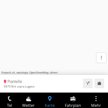
©
search.ch
,
swisstopo
,
OpenStreetMap
,
others
Piantelle
6979 Brè sopra Lugano
Tel
Wetter
Karte
Fahrplan
Mehr