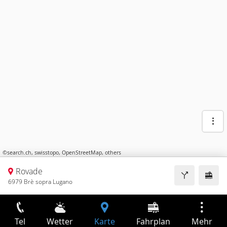
©
search.ch
,
swisstopo
,
OpenStreetMap
,
others
Rovade
6979 Brè sopra Lugano
Tel
Wetter
Karte
Fahrplan
Mehr