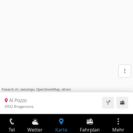
©
search.ch
,
swisstopo
,
OpenStreetMap
,
others
Al Pozzo
6932 Breganzona
Tel
Wetter
Karte
Fahrplan
Mehr