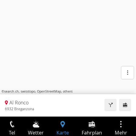
©
search.ch
,
swisstopo
,
OpenStreetMap
,
others
Al Ronco
6932 Breganzona
Tel
Wetter
Karte
Fahrplan
Mehr