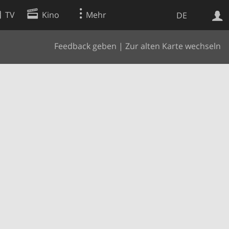
TV
Kino
Mehr
DE
Feedback geben
|
Zur alten Karte wechseln
Websuche
Apps