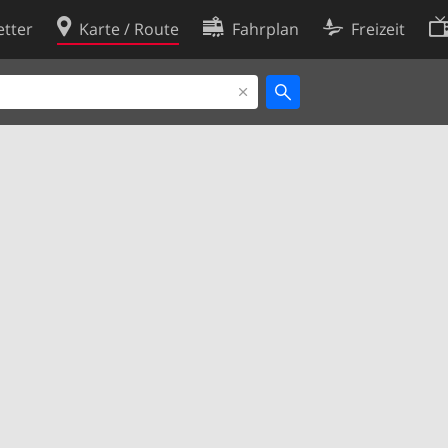
tter
Karte / Route
Fahrplan
Freizeit
Cookie-Richtlinie
ingungen
Cookie-Einstellungen
rklärung
Entwickler