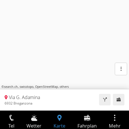
©
search.ch
,
swisstopo
,
OpenStreetMap
,
others
Via G. Adamina
6932 Breganzona
Tel
Wetter
Karte
Fahrplan
Mehr