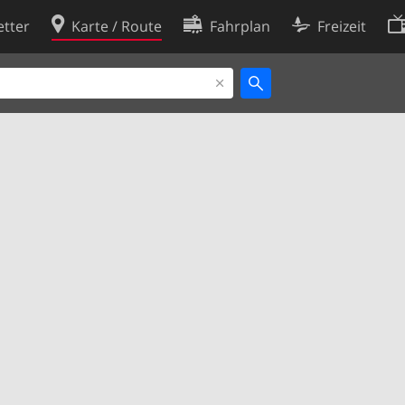
tter
Karte / Route
Fahrplan
Freizeit
Cookie-Richtlinie
ingungen
Cookie-Einstellungen
rklärung
Entwickler