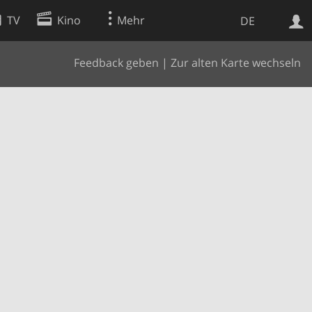
TV
Kino
Mehr
DE
Feedback geben
|
Zur alten Karte wechseln
Websuche
Apps