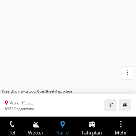
©
search.ch
,
swisstopo
,
OpenStreetMap
,
others
Via al Pozzo
6932 Breganzona
Tel
Wetter
Karte
Fahrplan
Mehr