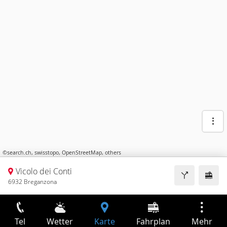
©
search.ch
,
swisstopo
,
OpenStreetMap
,
others
Vicolo dei Conti
6932 Breganzona
Tel
Wetter
Karte
Fahrplan
Mehr