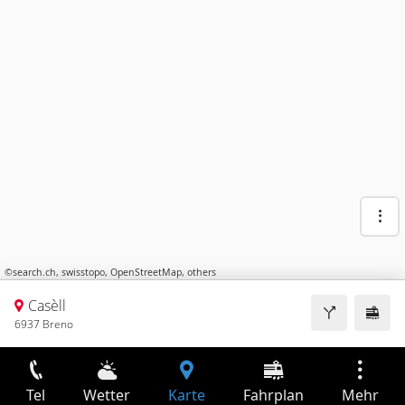
©
search.ch
,
swisstopo
,
OpenStreetMap
,
others
Casèll
6937 Breno
Tel
Wetter
Karte
Fahrplan
Mehr