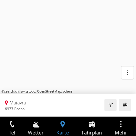
©
search.ch
,
swisstopo
,
OpenStreetMap
,
others
Maiavra
6937 Breno
Tel
Wetter
Karte
Fahrplan
Mehr