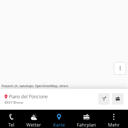
©
search.ch
,
swisstopo
,
OpenStreetMap
,
others
Piano del Poncione
6937 Breno
Tel
Wetter
Karte
Fahrplan
Mehr