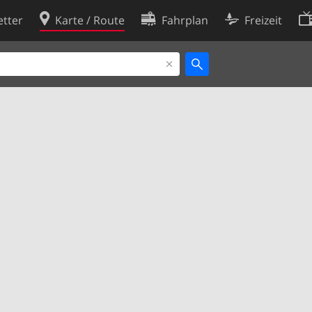
tter
Karte / Route
Fahrplan
Freizeit
Cookie-Richtlinie
ingungen
Cookie-Einstellungen
rklärung
Entwickler