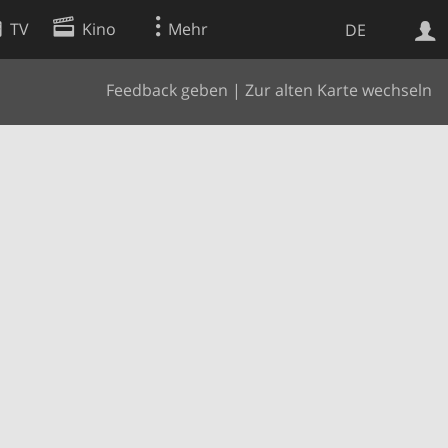
TV
Kino
Mehr
DE
Feedback geben
|
Zur alten Karte wechseln
Websuche
Apps