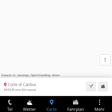
©
search.ch
,
swisstopo
,
OpenStreetMap
,
others
Corte di Canòva
6634 Brione (Verzasca)
Tel
Wetter
Karte
Fahrplan
Mehr