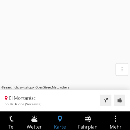
©
search.ch
,
swisstopo
,
OpenStreetMap
,
others
El Montarésc
6634 Brione (Verzasca)
Tel
Wetter
Karte
Fahrplan
Mehr