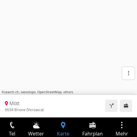
©
search.ch
,
swisstopo
,
OpenStreetMap
,
others
Mött
6634 Brione (Verzasca)
Tel
Wetter
Karte
Fahrplan
Mehr