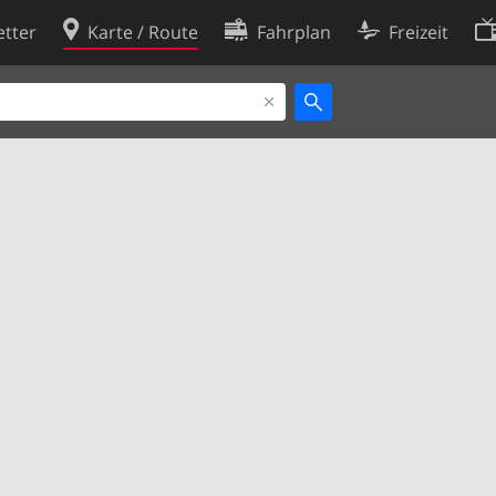
tter
Karte / Route
Fahrplan
Freizeit
Cookie-Richtlinie
ingungen
Cookie-Einstellungen
rklärung
Entwickler