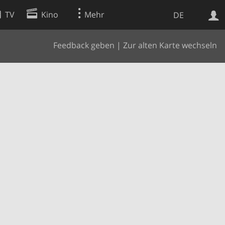
TV
Kino
Mehr
DE
Feedback geben
|
Zur alten Karte wechseln
Websuche
Apps