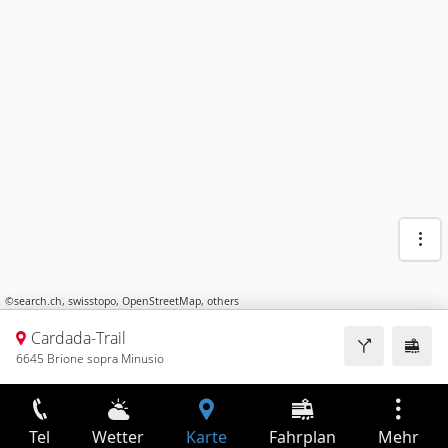
©
search.ch
,
swisstopo
,
OpenStreetMap
,
others
Cardada-Trail
6645 Brione sopra Minusio
Tel
Wetter
Karte
Fahrplan
Mehr