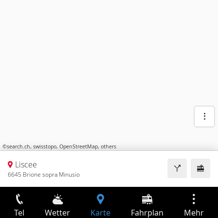
©
search.ch
,
swisstopo
,
OpenStreetMap
,
others
Liscee
6645 Brione sopra Minusio
Tel
Wetter
Karte
Fahrplan
Mehr