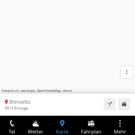
©
search.ch
,
swisstopo
,
OpenStreetMap
,
others
Brenzetto
6614 Brissago
Tel
Wetter
Karte
Fahrplan
Mehr