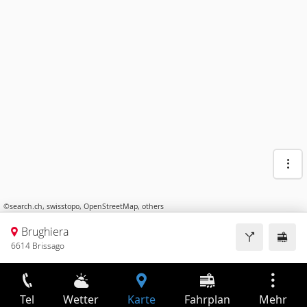
©
search.ch
,
swisstopo
,
OpenStreetMap
,
others
Brughiera
6614 Brissago
Tel
Wetter
Karte
Fahrplan
Mehr