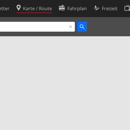
tter
Karte / Route
Fahrplan
Freizeit
Cookie-Richtlinie
ingungen
Cookie-Einstellungen
rklärung
Entwickler