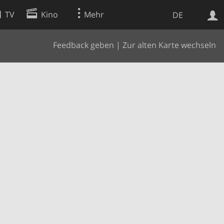
TV
Kino
Mehr
DE
Feedback geben
|
Zur alten Karte wechseln
Websuche
Apps