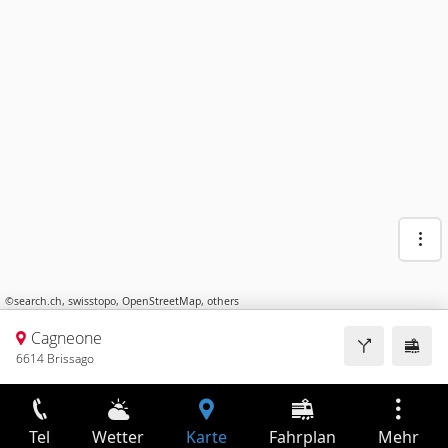
©
search.ch
,
swisstopo
,
OpenStreetMap
,
others
Cagneone
6614 Brissago
Tel
Wetter
Karte
Fahrplan
Mehr