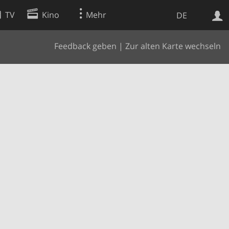
TV
Kino
Mehr
DE
Feedback geben
|
Zur alten Karte wechseln
Websuche
Apps