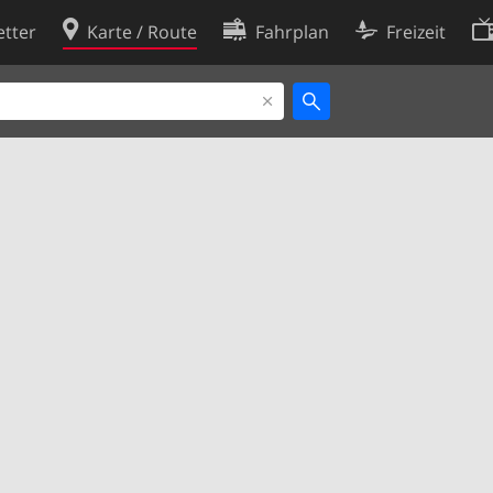
tter
Karte / Route
Fahrplan
Freizeit
Cookie-Richtlinie
ingungen
Cookie-Einstellungen
rklärung
Entwickler