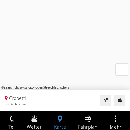
©
search.ch
,
swisstopo
,
OpenStreetMap
,
others
Cropetti
6614 Brissago
Tel
Wetter
Karte
Fahrplan
Mehr