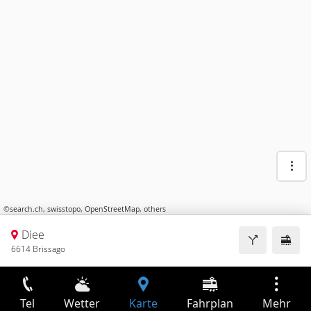
©
search.ch
,
swisstopo
,
OpenStreetMap
,
others
Diee
6614 Brissago
Tel
Wetter
Karte
Fahrplan
Mehr