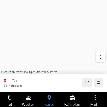
©
search.ch
,
swisstopo
,
OpenStreetMap
,
others
In Ganna
6614 Brissago
Tel
Wetter
Karte
Fahrplan
Mehr