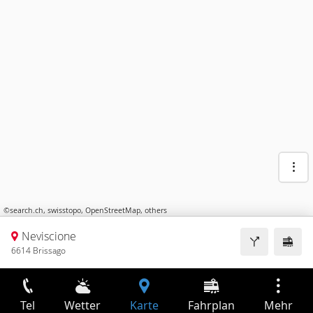
©
search.ch
,
swisstopo
,
OpenStreetMap
,
others
Neviscione
6614 Brissago
Tel
Wetter
Karte
Fahrplan
Mehr