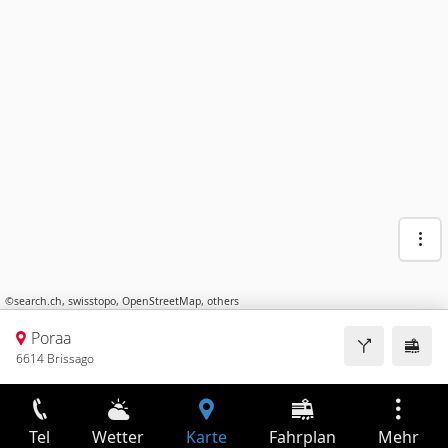
©
search.ch
,
swisstopo
,
OpenStreetMap
,
others
Poraa
6614 Brissago
Tel
Wetter
Karte
Fahrplan
Mehr