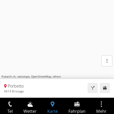
©
search.ch
,
swisstopo
,
OpenStreetMap
,
others
Porbetto
6614 Brissago
Tel
Wetter
Karte
Fahrplan
Mehr