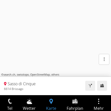
©
search.ch
,
swisstopo
,
OpenStreetMap
,
others
Sasso di Cinque
6614 Brissago
Tel
Wetter
Karte
Fahrplan
Mehr