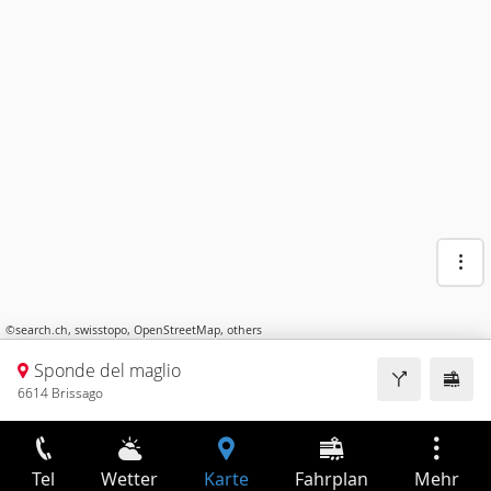
©
search.ch
,
swisstopo
,
OpenStreetMap
,
others
Sponde del maglio
6614 Brissago
Tel
Wetter
Karte
Fahrplan
Mehr