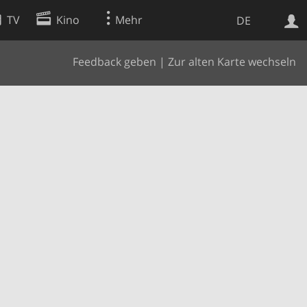
TV
Kino
Mehr
DE
Feedback geben
|
Zur alten Karte wechseln
Websuche
Apps