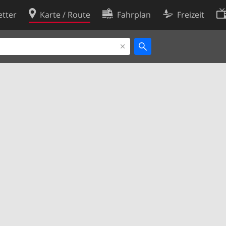
tter
Karte / Route
Fahrplan
Freizeit
Cookie-Richtlinie
ingungen
Cookie-Einstellungen
rklärung
Entwickler