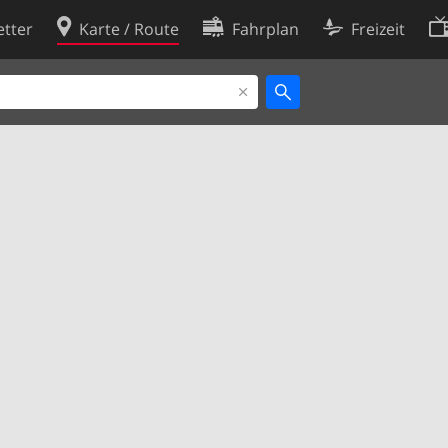
tter
Karte / Route
Fahrplan
Freizeit
Cookie-Richtlinie
ingungen
Cookie-Einstellungen
rklärung
Entwickler