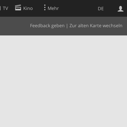
TV
Kino
Mehr
DE
Feedback geben
|
Zur alten Karte wechseln
Websuche
Apps